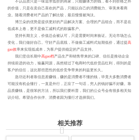
不认品质只是一味追求低价的商家，只能赚体力的钱，看不到价格之外
的价值，只是在卖自己喜欢的产品，只能以自己的消费能力、审美来看商
业。随着消费者对产品的了解比较，最后慢慢被淘汰。
博兰朵的优势是提供更好的产品解决方案、合理的产品组合，而不是在
低成本上卷，更不是偷工减料式的欺骗客户。
坚持长期主义，价值总会被认可，只是需要时间来验证。无论市场怎么
变化，我们做好自己。守好产品底线，不做偷工减料式短期低价，通过提
高
gao效
率来实现低成本，为客户提供稳定的产品支持。
我们坚信长期中
高gao档
产品生产和销售带来的口碑、信任是推动企业
持续前进的动力，输赢同源，虽然错过了电商时代低价货品红利，得到的是
客户的信任，这比那些恶性的低价竞争带来的利益更长久。
急功近利者靠信息差赚钱，赚的是消费者不懂的钱，毕竟大多数消费者
可能没有机会懂行，一直是外行，正应了一句话，穷人的钱好骗不好赚。靠
品质赚钱，是很笨的方法，所以我们要科普，我们的公众号会有很多相关知
识介绍。希望合作伙伴、消费者因为懂行才选择我们。
相关推荐