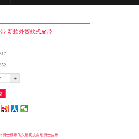
带 新款外贸款式皮带
317
852
+
息
州男士腰带仿头层真皮自动男士皮带