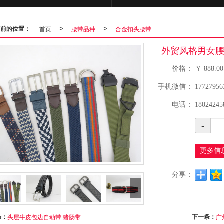
当前的位置：
首页
>
腰带品种
>
合金扣头腰带
外贸风格男女腰
价格：
￥
888.00
手机微信：
17727956
电话：
18024245
-
更多信
分享：
条：
下一条：
头层牛皮包边自动带 猪肠带
广