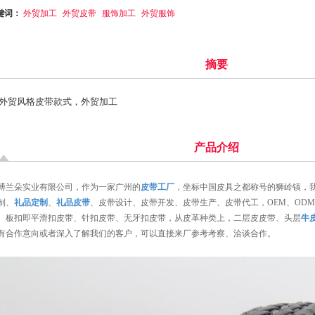
键词：
外贸加工
外贸皮带
服饰加工
外贸服饰
摘要
外贸风格皮带款式，外贸加工
产品介绍
博兰朵实业有限公司，作为一家广州的
皮带工厂
，坐标中国皮具之都称号的狮岭镇，
制、
礼品定制
、
礼品皮带
、皮带设计、皮带开发、皮带生产、皮带代工，OEM、OD
、板扣即平滑扣皮带、针扣皮带、无牙扣皮带，从皮革种类上，二层皮皮带、头层
牛
有合作意向或者深入了解我们的客户，可以直接来厂参考考察、洽谈合作。