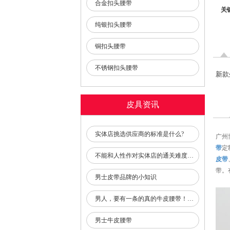
合金扣头腰带
关
纯银扣头腰带
铜扣头腰带
不锈钢扣头腰带
新款
皮具资讯
实体店挑选供应商的标准是什么?
广州
带
定
不能和人性作对实体店的通关难度比过去的挑战更大
皮带
带。
男士皮带品牌的小知识
男人，要有一条的真的牛皮腰带！会穿腰带的男人，品味都不低！
男士牛皮腰带