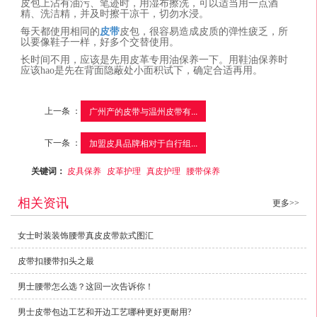
皮包上沾有油污、笔迹时，用湿布擦洗，可以适当用一点酒
精、洗洁精，并及时擦干凉干，切勿水浸。
每天都使用相同的
皮带
皮包，很容易造成皮质的弹性疲乏，所
以要像鞋子一样，好多个交替使用。
长时间不用，
应该
是先用皮革专用油保养一下。用鞋油保养时
应该
hao
是先在背面隐蔽处小面积试下，确定合适再用。
上一条 ：
广州产的皮带与温州皮带有...
下一条 ：
加盟皮具品牌相对于自行组...
关键词：
皮具保养
皮革护理
真皮护理
腰带保养
相关资讯
更多>>
女士时装装饰腰带真皮皮带款式图汇
皮带扣腰带扣头之最
男士腰带怎么选？这回一次告诉你！
男士皮带包边工艺和开边工艺哪种更好更耐用?