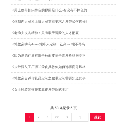
◊男士腰带扣头掉色的原因是什么?有没有不掉色的
合金扣头?
◊体制内人员和上班人员衣着要求之皮带如何选择?
◊老渔夫皮具精神：只有敢于冒险的人才配赢
◊博兰朵聊高duang端私人定制：让高gao端不再高
价
◊因为皮源产量有限全粒面皮革全青皮价格居高不
下
◊皮带源头工厂博兰朵皮具教你如何选择商务风格
真皮皮带
◊博兰朵告诉你礼品定制之腰带定制需要知道的事
项和避坑指南
◊女士时装装饰腰带真皮皮带款式图汇
共 53 条记录 5 页
跳转
1
2
3
>>
5