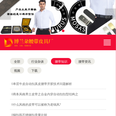
很遗憾，因您的浏览器版本过低导致无法获得最佳浏览体验，推荐下载安装谷歌浏览器！
全部
行业杂谈
腰带知识
腰带资讯
视频
下载
◊单层牛皮自动扣真皮腰带开胶技术问题解析
◊商务风格男士皮带之合金内穿自动扣扣型结构之
优劣对比
◊什么风格的皮带可以被称为老钱风?
◊铜扣和不锈钢扣质量比较