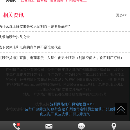
相关资讯
更多>>
为什么真正好皮带是私人定制而不是专柜品牌?
皮带扣腰带扣头之最
线下实体店和电商的竞争并不是谁替代谁
【腰带货源】直播、电商带货---头层牛皮男士腰带（利润空间大，欢迎到厂打样）
广州博兰朵实业有限公司，位于中国皮具之都的广州市花都区狮岭镇，以男女
中高档真皮皮带腰带设计、生产为主。在为顾客生产加工顾客订单、贴牌加工
的同时，还备有部分常销品种现货满足客户的小批量批发需求，，同时销售自
有品牌博兰朵Blanduo腰带服饰系列、沧龙Mosasaurus系列、 老渔夫THE OLD
FISHERMAN的皮带皮具系列产品。
地址：广东省广州市花都区狮岭镇盘古中路东二街19号
技术支持:
深圳网络推广
网站地图
XML
本站关键字:
皮带厂
腰带定制
腰带定做
广州腰带定制
男士腰带
广州腰带厂
真
皮皮具厂
真皮皮带
广州皮带定制